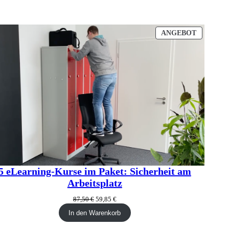
PRODUK
ANGEBOT
IM
ANGEBO
5 eLearning-Kurse im Paket: Sicherheit am
Arbeitsplatz
Ursprünglicher
Aktueller
87,50
€
59,85
€
Preis
Preis
In den Warenkorb
war:
ist:
87,50 €
59,85 €.