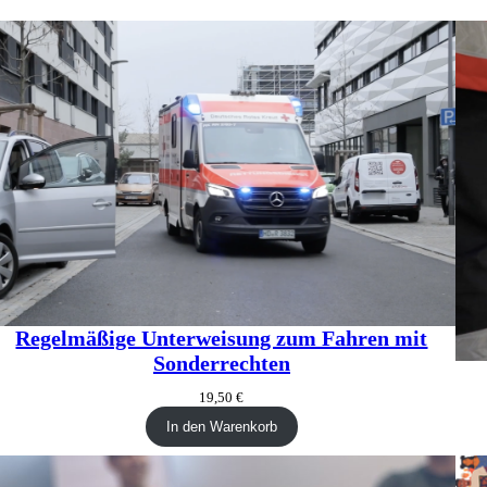
Regelmäßige Unterweisung zum Fahren mit
Sonderrechten
19,50
€
In den Warenkorb
ODUKT