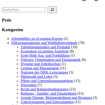
Search
Preis
Kategorien
2
Arbeitshilfen zu eLearning-Kursen
2
Produkte
79
Hilfsorganisationen und Wohlfahrtsverbände
79
10
Produkte
Zubehörmaterialien und Produkte
10
8
Produkte
Kostenlose eLearning-Angebote
8
Produkte
1
Erste-Hilfe Aus- und Fortbildung
1
Produkt
9
Führung, Organisation und Einsatztaktik
9
1
Produkte
Hygiene und Arbeitsschutz
1
11
Produkt
Leitung und Management
11
Produkte
3
Nutzung des DRK-Lerncampus
3
3
Produkte
Pädagogik und Lehre
3
Produkte
15
Pflege und Unterstützungsangebote
15
7
Produkte
Prävention
7
Produkte
23
Recht und Rahmenbedingungen
23
Produkte
15
Rettungs-, Sanitäts- und Einsatzdienst
15
Produkte
3
Soziale Dienste, Blutspendedienst und Beratung
3
11
Produ
Unterweisungen und Einweisungen
11