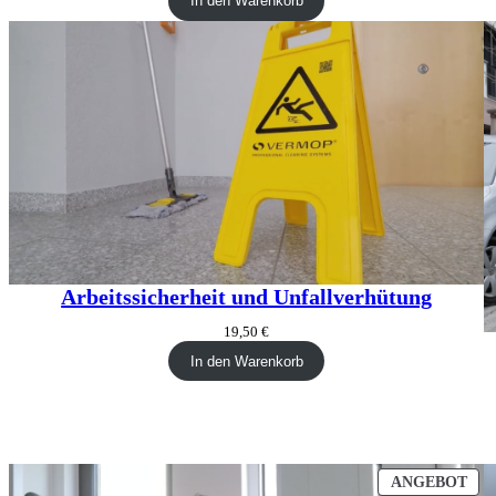
In den Warenkorb
Arbeitssicherheit und Unfallverhütung
19,50
€
In den Warenkorb
PR
ANGEBOT