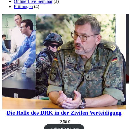
3
Produkte
Online-Live-Seminar
3
4
Produkte
Prüfungen
4
Produkte
Die Rolle des DRK in der Zivilen Verteidigung
12,50
€