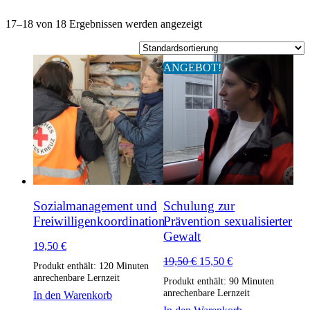
17–18 von 18 Ergebnissen werden angezeigt
ANGEBOT!
Sozialmanagement und
Schulung zur
Freiwilligenkoordination
Prävention sexualisierter
Gewalt
19,50
€
Ursprünglicher
Aktueller
19,50
€
15,50
€
Produkt enthält: 120
Minuten
Preis
Preis
anrechenbare Lernzeit
Produkt enthält: 90
Minuten
war:
ist:
anrechenbare Lernzeit
In den Warenkorb
19,50 €
15,50 €.