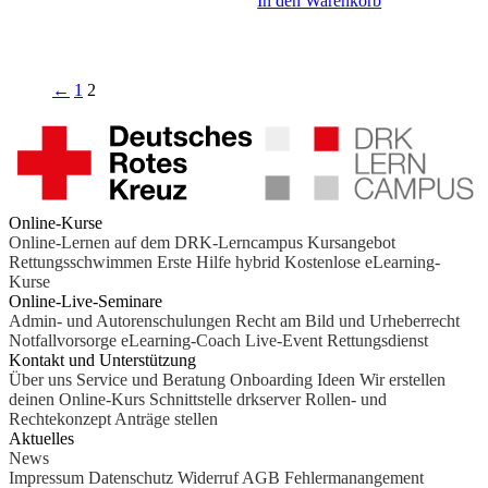
In den Warenkorb
←
1
2
Online-Kurse
Online-Lernen auf dem DRK-Lerncampus
Kursangebot
Rettungsschwimmen
Erste Hilfe hybrid
Kostenlose eLearning-
Kurse
Online-Live-Seminare
Admin- und Autorenschulungen
Recht am Bild und Urheberrecht
Notfallvorsorge
eLearning-Coach
Live-Event Rettungsdienst
Kontakt und Unterstützung
Über uns
Service und Beratung
Onboarding Ideen
Wir erstellen
deinen Online-Kurs
Schnittstelle drkserver
Rollen- und
Rechtekonzept
Anträge stellen
Aktuelles
News
Impressum
Datenschutz
Widerruf
AGB
Fehlermanangement