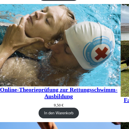
Online-Theorieprüfung zur Rettungsschwimm-
Ausbildung
F
9,50
€
In den Warenkorb