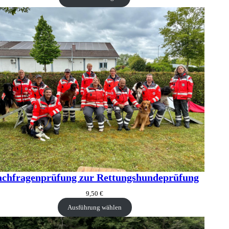
achfragenprüfung zur Rettungshundeprüfung
9,50
€
Ausführung wählen