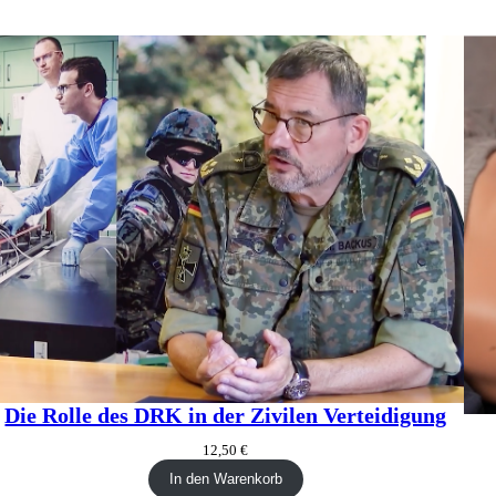
ODUKT
GEBOT
Die Rolle des DRK in der Zivilen Verteidigung
12,50
€
In den Warenkorb