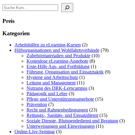
Search
Preis
Kategorien
2
Arbeitshilfen zu eLearning-Kursen
2
Produkte
79
Hilfsorganisationen und Wohlfahrtsverbände
79
10
Produkte
Zubehörmaterialien und Produkte
10
8
Produkte
Kostenlose eLearning-Angebote
8
Produkte
1
Erste-Hilfe Aus- und Fortbildung
1
Produkt
9
Führung, Organisation und Einsatztaktik
9
1
Produkte
Hygiene und Arbeitsschutz
1
11
Produkt
Leitung und Management
11
Produkte
3
Nutzung des DRK-Lerncampus
3
3
Produkte
Pädagogik und Lehre
3
Produkte
15
Pflege und Unterstützungsangebote
15
7
Produkte
Prävention
7
Produkte
23
Recht und Rahmenbedingungen
23
Produkte
15
Rettungs-, Sanitäts- und Einsatzdienst
15
Produkte
3
Soziale Dienste, Blutspendedienst und Beratung
3
11
Produ
Unterweisungen und Einweisungen
11
3
Produkte
Online-Live-Seminar
3