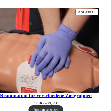
PRODUK
ANGEBOT
IM
ANGEBO
Reanimation für verschiedene Zielgruppen
12,50
€
–
29,00
€
Produkte anzeigen