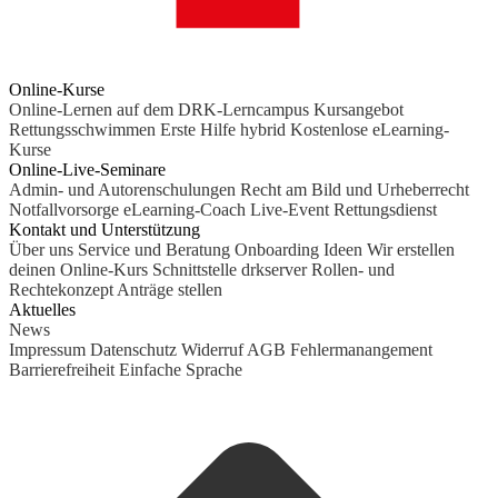
Online-Kurse
Online-Lernen auf dem DRK-Lerncampus
Kursangebot
Rettungsschwimmen
Erste Hilfe hybrid
Kostenlose eLearning-
Kurse
Online-Live-Seminare
Admin- und Autorenschulungen
Recht am Bild und Urheberrecht
Notfallvorsorge
eLearning-Coach
Live-Event Rettungsdienst
Kontakt und Unterstützung
Über uns
Service und Beratung
Onboarding Ideen
Wir erstellen
deinen Online-Kurs
Schnittstelle drkserver
Rollen- und
Rechtekonzept
Anträge stellen
Aktuelles
News
Impressum
Datenschutz
Widerruf
AGB
Fehlermanangement
Barrierefreiheit
Einfache Sprache