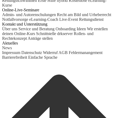
Rettungsschwimmen
Erste Hilfe hybrid
Kostenlose eLearning-
Kurse
Online-Live-Seminare
Admin- und Autorenschulungen
Recht am Bild und Urheberrecht
Notfallvorsorge
eLearning-Coach
Live-Event Rettungsdienst
Kontakt und Unterstützung
Über uns
Service und Beratung
Onboarding Ideen
Wir erstellen
deinen Online-Kurs
Schnittstelle drkserver
Rollen- und
Rechtekonzept
Anträge stellen
Aktuelles
News
Impressum
Datenschutz
Widerruf
AGB
Fehlermanangement
Barrierefreiheit
Einfache Sprache