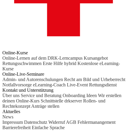
Online-Kurse
Online-Lernen auf dem DRK-Lerncampus
Kursangebot
Rettungsschwimmen
Erste Hilfe hybrid
Kostenlose eLearning-
Kurse
Online-Live-Seminare
Admin- und Autorenschulungen
Recht am Bild und Urheberrecht
Notfallvorsorge
eLearning-Coach
Live-Event Rettungsdienst
Kontakt und Unterstützung
Über uns
Service und Beratung
Onboarding Ideen
Wir erstellen
deinen Online-Kurs
Schnittstelle drkserver
Rollen- und
Rechtekonzept
Anträge stellen
Aktuelles
News
Impressum
Datenschutz
Widerruf
AGB
Fehlermanangement
Barrierefreiheit
Einfache Sprache