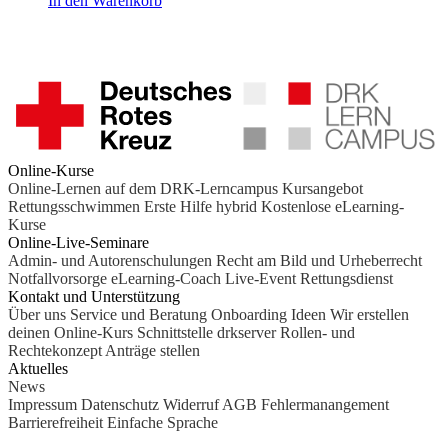
In den Warenkorb
Online-Kurse
Online-Lernen auf dem DRK-Lerncampus
Kursangebot
Rettungsschwimmen
Erste Hilfe hybrid
Kostenlose eLearning-
Kurse
Online-Live-Seminare
Admin- und Autorenschulungen
Recht am Bild und Urheberrecht
Notfallvorsorge
eLearning-Coach
Live-Event Rettungsdienst
Kontakt und Unterstützung
Über uns
Service und Beratung
Onboarding Ideen
Wir erstellen
deinen Online-Kurs
Schnittstelle drkserver
Rollen- und
Rechtekonzept
Anträge stellen
Aktuelles
News
Impressum
Datenschutz
Widerruf
AGB
Fehlermanangement
Barrierefreiheit
Einfache Sprache