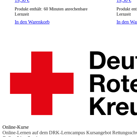
19,50
€
19,50
€
Produkt enthält: 60
Minuten anrechenbare
Produkt ent
Lernzeit
Lernzeit
In den Warenkorb
In den Wa
Online-Kurse
Online-Lernen auf dem DRK-Lerncampus
Kursangebot
Rettungssc