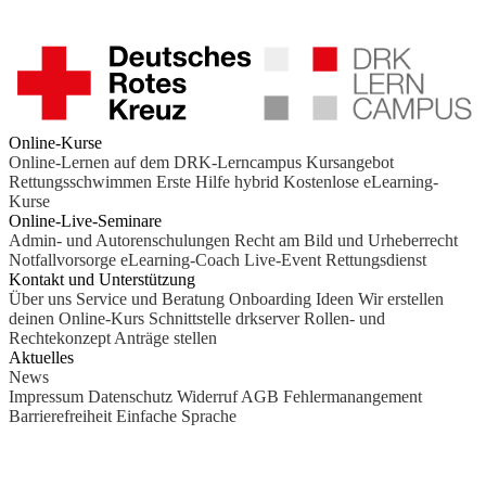
mehrere
Varianten
auf.
Die
Optionen
können
auf
Online-Kurse
der
Online-Lernen auf dem DRK-Lerncampus
Kursangebot
Produktseite
Rettungsschwimmen
Erste Hilfe hybrid
Kostenlose eLearning-
gewählt
Kurse
werden
Online-Live-Seminare
Admin- und Autorenschulungen
Recht am Bild und Urheberrecht
Notfallvorsorge
eLearning-Coach
Live-Event Rettungsdienst
Kontakt und Unterstützung
Über uns
Service und Beratung
Onboarding Ideen
Wir erstellen
deinen Online-Kurs
Schnittstelle drkserver
Rollen- und
Rechtekonzept
Anträge stellen
Aktuelles
News
Impressum
Datenschutz
Widerruf
AGB
Fehlermanangement
Barrierefreiheit
Einfache Sprache