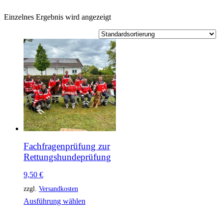
Einzelnes Ergebnis wird angezeigt
Fachfragenprüfung zur
Rettungshundeprüfung
9,50
€
zzgl.
Versandkosten
Dieses
Ausführung wählen
Produkt
weist