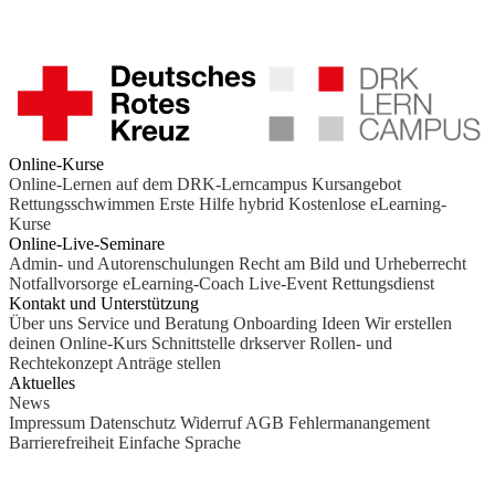
Online-Kurse
Online-Lernen auf dem DRK-Lerncampus
Kursangebot
Rettungsschwimmen
Erste Hilfe hybrid
Kostenlose eLearning-
Kurse
Online-Live-Seminare
Admin- und Autorenschulungen
Recht am Bild und Urheberrecht
Notfallvorsorge
eLearning-Coach
Live-Event Rettungsdienst
Kontakt und Unterstützung
Über uns
Service und Beratung
Onboarding Ideen
Wir erstellen
deinen Online-Kurs
Schnittstelle drkserver
Rollen- und
Rechtekonzept
Anträge stellen
Aktuelles
News
Impressum
Datenschutz
Widerruf
AGB
Fehlermanangement
Barrierefreiheit
Einfache Sprache