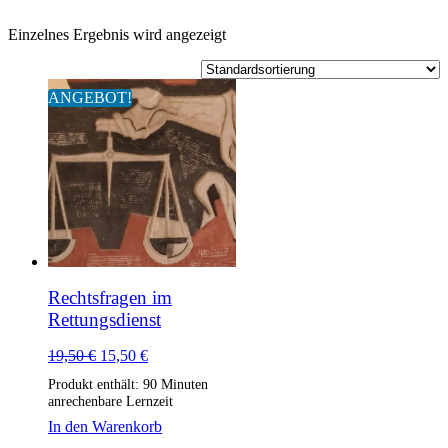
Einzelnes Ergebnis wird angezeigt
ANGEBOT!
Rechtsfragen im
Rettungsdienst
Ursprünglicher
Aktueller
19,50
€
15,50
€
Preis
Preis
Produkt enthält: 90
Minuten
war:
ist:
anrechenbare Lernzeit
19,50 €
15,50 €.
In den Warenkorb