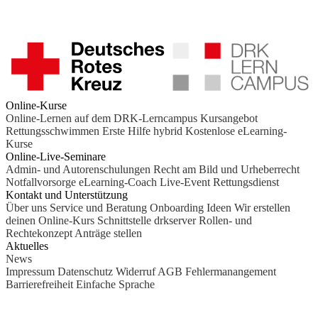
Online-Kurse
Online-Lernen auf dem DRK-Lerncampus
Kursangebot
Rettungsschwimmen
Erste Hilfe hybrid
Kostenlose eLearning-
Kurse
Online-Live-Seminare
Admin- und Autorenschulungen
Recht am Bild und Urheberrecht
Notfallvorsorge
eLearning-Coach
Live-Event Rettungsdienst
Kontakt und Unterstützung
Über uns
Service und Beratung
Onboarding Ideen
Wir erstellen
deinen Online-Kurs
Schnittstelle drkserver
Rollen- und
Rechtekonzept
Anträge stellen
Aktuelles
News
Impressum
Datenschutz
Widerruf
AGB
Fehlermanangement
Barrierefreiheit
Einfache Sprache