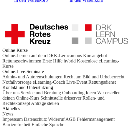
In den Warenkorb
In den Warenkorb
Online-Kurse
Online-Lernen auf dem DRK-Lerncampus
Kursangebot
Rettungsschwimmen
Erste Hilfe hybrid
Kostenlose eLearning-
Kurse
Online-Live-Seminare
Admin- und Autorenschulungen
Recht am Bild und Urheberrecht
Notfallvorsorge
eLearning-Coach
Live-Event Rettungsdienst
Kontakt und Unterstützung
Über uns
Service und Beratung
Onboarding Ideen
Wir erstellen
deinen Online-Kurs
Schnittstelle drkserver
Rollen- und
Rechtekonzept
Anträge stellen
Aktuelles
News
Impressum
Datenschutz
Widerruf
AGB
Fehlermanangement
Barrierefreiheit
Einfache Sprache