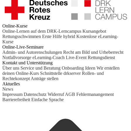
Online-Kurse
Online-Lernen auf dem DRK-Lerncampus
Kursangebot
Rettungsschwimmen
Erste Hilfe hybrid
Kostenlose eLearning-
Kurse
Online-Live-Seminare
Admin- und Autorenschulungen
Recht am Bild und Urheberrecht
Notfallvorsorge
eLearning-Coach
Live-Event Rettungsdienst
Kontakt und Unterstützung
Über uns
Service und Beratung
Onboarding Ideen
Wir erstellen
deinen Online-Kurs
Schnittstelle drkserver
Rollen- und
Rechtekonzept
Anträge stellen
Aktuelles
News
Impressum
Datenschutz
Widerruf
AGB
Fehlermanangement
Barrierefreiheit
Einfache Sprache