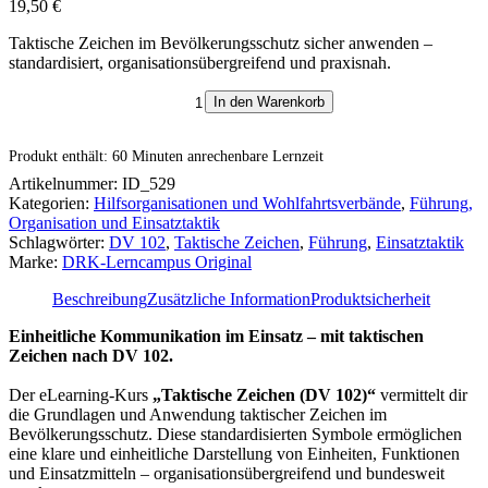
19,50
€
Taktische Zeichen im Bevölkerungsschutz sicher anwenden –
standardisiert, organisationsübergreifend und praxisnah.
Taktische
In den Warenkorb
Zeichen
(DV
Produkt enthält: 60
Minuten anrechenbare Lernzeit
102)
Menge
Artikelnummer:
ID_529
Kategorien:
Hilfsorganisationen und Wohlfahrtsverbände
,
Führung,
Organisation und Einsatztaktik
Schlagwörter:
DV 102
,
Taktische Zeichen
,
Führung
,
Einsatztaktik
Marke:
DRK-Lerncampus Original
Beschreibung
Zusätzliche Information
Produktsicherheit
Einheitliche Kommunikation im Einsatz – mit taktischen
Zeichen nach DV 102.
Der eLearning-Kurs
„Taktische Zeichen (DV 102)“
vermittelt dir
die Grundlagen und Anwendung taktischer Zeichen im
Bevölkerungsschutz. Diese standardisierten Symbole ermöglichen
eine klare und einheitliche Darstellung von Einheiten, Funktionen
und Einsatzmitteln – organisationsübergreifend und bundesweit