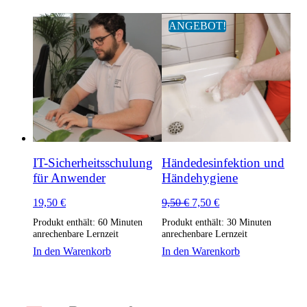
ANGEBOT!
IT-Sicherheitsschulung
Händedesinfektion und
für Anwender
Händehygiene
Ursprünglicher
Aktueller
19,50
€
9,50
€
7,50
€
Preis
Preis
Produkt enthält: 60
Minuten
Produkt enthält: 30
Minuten
war:
ist:
anrechenbare Lernzeit
anrechenbare Lernzeit
9,50 €
7,50 €.
In den Warenkorb
In den Warenkorb