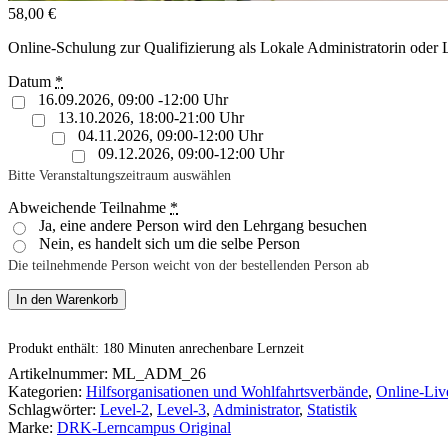
58,00
€
Online-Schulung zur Qualifizierung als Lokale Administratorin oder L
Datum
*
16.09.2026, 09:00 -12:00 Uhr
13.10.2026, 18:00-21:00 Uhr
04.11.2026, 09:00-12:00 Uhr
09.12.2026, 09:00-12:00 Uhr
Bitte Veranstaltungszeitraum auswählen
Abweichende Teilnahme
*
Ja, eine andere Person wird den Lehrgang besuchen
Nein, es handelt sich um die selbe Person
Die teilnehmende Person weicht von der bestellenden Person ab
In den Warenkorb
Produkt enthält: 180
Minuten anrechenbare Lernzeit
Artikelnummer:
ML_ADM_26
Kategorien:
Hilfsorganisationen und Wohlfahrtsverbände
,
Online-Liv
Schlagwörter:
Level-2
,
Level-3
,
Administrator
,
Statistik
Marke:
DRK-Lerncampus Original