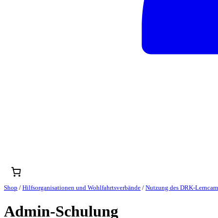
Shop
/
Hilfsorganisationen und Wohlfahrtsverbände
/
Nutzung des DRK-Lerncam
Admin-Schulung