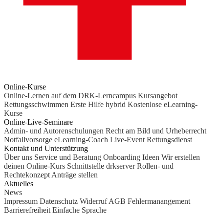
Online-Kurse
Online-Lernen auf dem DRK-Lerncampus
Kursangebot
Rettungsschwimmen
Erste Hilfe hybrid
Kostenlose eLearning-
Kurse
Online-Live-Seminare
Admin- und Autorenschulungen
Recht am Bild und Urheberrecht
Notfallvorsorge
eLearning-Coach
Live-Event Rettungsdienst
Kontakt und Unterstützung
Über uns
Service und Beratung
Onboarding Ideen
Wir erstellen
deinen Online-Kurs
Schnittstelle drkserver
Rollen- und
Rechtekonzept
Anträge stellen
Aktuelles
News
Impressum
Datenschutz
Widerruf
AGB
Fehlermanangement
Barrierefreiheit
Einfache Sprache