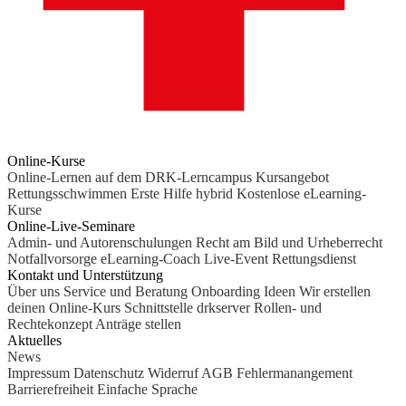
Online-Kurse
Online-Lernen auf dem DRK-Lerncampus
Kursangebot
Rettungsschwimmen
Erste Hilfe hybrid
Kostenlose eLearning-
Kurse
Online-Live-Seminare
Admin- und Autorenschulungen
Recht am Bild und Urheberrecht
Notfallvorsorge
eLearning-Coach
Live-Event Rettungsdienst
Kontakt und Unterstützung
Über uns
Service und Beratung
Onboarding Ideen
Wir erstellen
deinen Online-Kurs
Schnittstelle drkserver
Rollen- und
Rechtekonzept
Anträge stellen
Aktuelles
News
Impressum
Datenschutz
Widerruf
AGB
Fehlermanangement
Barrierefreiheit
Einfache Sprache