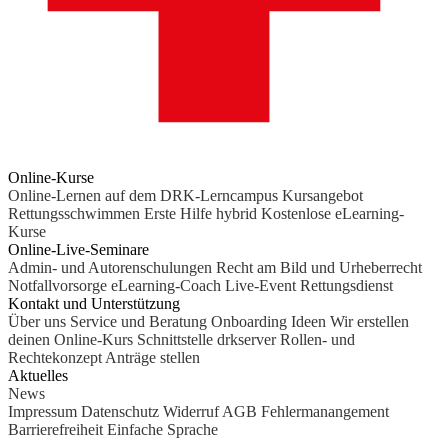
Online-Kurse
Online-Lernen auf dem DRK-Lerncampus
Kursangebot
Rettungsschwimmen
Erste Hilfe hybrid
Kostenlose eLearning-
Kurse
Online-Live-Seminare
Admin- und Autorenschulungen
Recht am Bild und Urheberrecht
Notfallvorsorge
eLearning-Coach
Live-Event Rettungsdienst
Kontakt und Unterstützung
Über uns
Service und Beratung
Onboarding Ideen
Wir erstellen
deinen Online-Kurs
Schnittstelle drkserver
Rollen- und
Rechtekonzept
Anträge stellen
Aktuelles
News
Impressum
Datenschutz
Widerruf
AGB
Fehlermanangement
Barrierefreiheit
Einfache Sprache