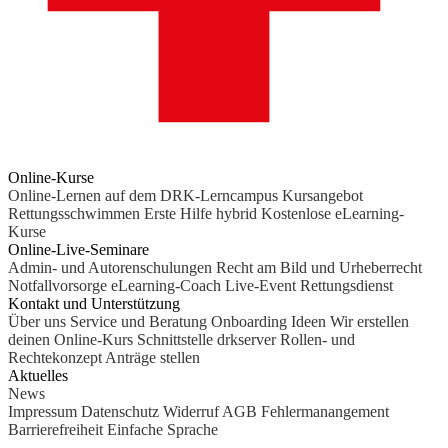
Online-Kurse
Online-Lernen auf dem DRK-Lerncampus
Kursangebot
Rettungsschwimmen
Erste Hilfe hybrid
Kostenlose eLearning-
Kurse
Online-Live-Seminare
Admin- und Autorenschulungen
Recht am Bild und Urheberrecht
Notfallvorsorge
eLearning-Coach
Live-Event Rettungsdienst
Kontakt und Unterstützung
Über uns
Service und Beratung
Onboarding Ideen
Wir erstellen
deinen Online-Kurs
Schnittstelle drkserver
Rollen- und
Rechtekonzept
Anträge stellen
Aktuelles
News
Impressum
Datenschutz
Widerruf
AGB
Fehlermanangement
Barrierefreiheit
Einfache Sprache