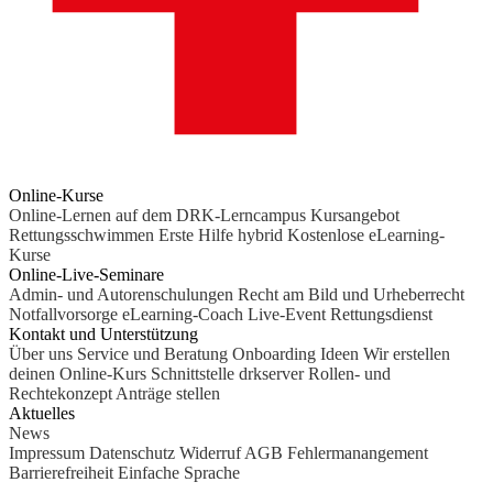
Online-Kurse
Online-Lernen auf dem DRK-Lerncampus
Kursangebot
Rettungsschwimmen
Erste Hilfe hybrid
Kostenlose eLearning-
Kurse
Online-Live-Seminare
Admin- und Autorenschulungen
Recht am Bild und Urheberrecht
Notfallvorsorge
eLearning-Coach
Live-Event Rettungsdienst
Kontakt und Unterstützung
Über uns
Service und Beratung
Onboarding Ideen
Wir erstellen
deinen Online-Kurs
Schnittstelle drkserver
Rollen- und
Rechtekonzept
Anträge stellen
Aktuelles
News
Impressum
Datenschutz
Widerruf
AGB
Fehlermanangement
Barrierefreiheit
Einfache Sprache