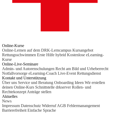
Online-Kurse
Online-Lernen auf dem DRK-Lerncampus
Kursangebot
Rettungsschwimmen
Erste Hilfe hybrid
Kostenlose eLearning-
Kurse
Online-Live-Seminare
Admin- und Autorenschulungen
Recht am Bild und Urheberrecht
Notfallvorsorge
eLearning-Coach
Live-Event Rettungsdienst
Kontakt und Unterstützung
Über uns
Service und Beratung
Onboarding Ideen
Wir erstellen
deinen Online-Kurs
Schnittstelle drkserver
Rollen- und
Rechtekonzept
Anträge stellen
Aktuelles
News
Impressum
Datenschutz
Widerruf
AGB
Fehlermanangement
Barrierefreiheit
Einfache Sprache