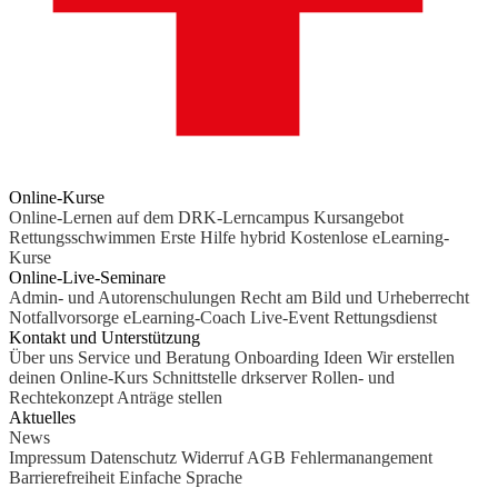
Online-Kurse
Online-Lernen auf dem DRK-Lerncampus
Kursangebot
Rettungsschwimmen
Erste Hilfe hybrid
Kostenlose eLearning-
Kurse
Online-Live-Seminare
Admin- und Autorenschulungen
Recht am Bild und Urheberrecht
Notfallvorsorge
eLearning-Coach
Live-Event Rettungsdienst
Kontakt und Unterstützung
Über uns
Service und Beratung
Onboarding Ideen
Wir erstellen
deinen Online-Kurs
Schnittstelle drkserver
Rollen- und
Rechtekonzept
Anträge stellen
Aktuelles
News
Impressum
Datenschutz
Widerruf
AGB
Fehlermanangement
Barrierefreiheit
Einfache Sprache