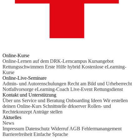
Online-Kurse
Online-Lernen auf dem DRK-Lerncampus
Kursangebot
Rettungsschwimmen
Erste Hilfe hybrid
Kostenlose eLearning-
Kurse
Online-Live-Seminare
Admin- und Autorenschulungen
Recht am Bild und Urheberrecht
Notfallvorsorge
eLearning-Coach
Live-Event Rettungsdienst
Kontakt und Unterstützung
Über uns
Service und Beratung
Onboarding Ideen
Wir erstellen
deinen Online-Kurs
Schnittstelle drkserver
Rollen- und
Rechtekonzept
Anträge stellen
Aktuelles
News
Impressum
Datenschutz
Widerruf
AGB
Fehlermanangement
Barrierefreiheit
Einfache Sprache