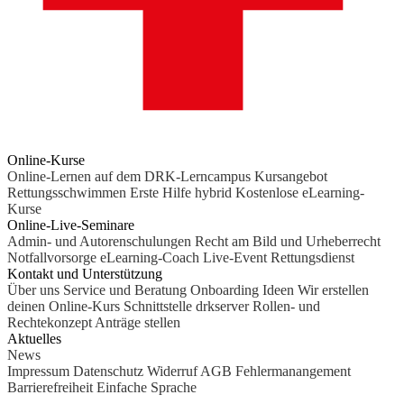
Online-Kurse
Online-Lernen auf dem DRK-Lerncampus
Kursangebot
Rettungsschwimmen
Erste Hilfe hybrid
Kostenlose eLearning-
Kurse
Online-Live-Seminare
Admin- und Autorenschulungen
Recht am Bild und Urheberrecht
Notfallvorsorge
eLearning-Coach
Live-Event Rettungsdienst
Kontakt und Unterstützung
Über uns
Service und Beratung
Onboarding Ideen
Wir erstellen
deinen Online-Kurs
Schnittstelle drkserver
Rollen- und
Rechtekonzept
Anträge stellen
Aktuelles
News
Impressum
Datenschutz
Widerruf
AGB
Fehlermanangement
Barrierefreiheit
Einfache Sprache