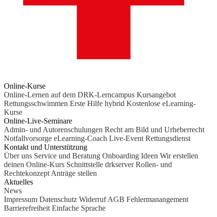
Online-Kurse
Online-Lernen auf dem DRK-Lerncampus
Kursangebot
Rettungsschwimmen
Erste Hilfe hybrid
Kostenlose eLearning-
Kurse
Online-Live-Seminare
Admin- und Autorenschulungen
Recht am Bild und Urheberrecht
Notfallvorsorge
eLearning-Coach
Live-Event Rettungsdienst
Kontakt und Unterstützung
Über uns
Service und Beratung
Onboarding Ideen
Wir erstellen
deinen Online-Kurs
Schnittstelle drkserver
Rollen- und
Rechtekonzept
Anträge stellen
Aktuelles
News
Impressum
Datenschutz
Widerruf
AGB
Fehlermanangement
Barrierefreiheit
Einfache Sprache