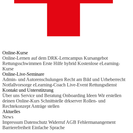
Online-Kurse
Online-Lernen auf dem DRK-Lerncampus
Kursangebot
Rettungsschwimmen
Erste Hilfe hybrid
Kostenlose eLearning-
Kurse
Online-Live-Seminare
Admin- und Autorenschulungen
Recht am Bild und Urheberrecht
Notfallvorsorge
eLearning-Coach
Live-Event Rettungsdienst
Kontakt und Unterstützung
Über uns
Service und Beratung
Onboarding Ideen
Wir erstellen
deinen Online-Kurs
Schnittstelle drkserver
Rollen- und
Rechtekonzept
Anträge stellen
Aktuelles
News
Impressum
Datenschutz
Widerruf
AGB
Fehlermanangement
Barrierefreiheit
Einfache Sprache