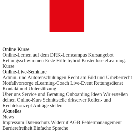
Online-Kurse
Online-Lernen auf dem DRK-Lerncampus
Kursangebot
Rettungsschwimmen
Erste Hilfe hybrid
Kostenlose eLearning-
Kurse
Online-Live-Seminare
Admin- und Autorenschulungen
Recht am Bild und Urheberrecht
Notfallvorsorge
eLearning-Coach
Live-Event Rettungsdienst
Kontakt und Unterstützung
Über uns
Service und Beratung
Onboarding Ideen
Wir erstellen
deinen Online-Kurs
Schnittstelle drkserver
Rollen- und
Rechtekonzept
Anträge stellen
Aktuelles
News
Impressum
Datenschutz
Widerruf
AGB
Fehlermanangement
Barrierefreiheit
Einfache Sprache