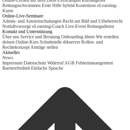
Online-Lernen auf dem DRK-Lerncampus
Kursangebot
Rettungsschwimmen
Erste Hilfe hybrid
Kostenlose eLearning-
Kurse
Online-Live-Seminare
Admin- und Autorenschulungen
Recht am Bild und Urheberrecht
Notfallvorsorge
eLearning-Coach
Live-Event Rettungsdienst
Kontakt und Unterstützung
Über uns
Service und Beratung
Onboarding Ideen
Wir erstellen
deinen Online-Kurs
Schnittstelle drkserver
Rollen- und
Rechtekonzept
Anträge stellen
Aktuelles
News
Impressum
Datenschutz
Widerruf
AGB
Fehlermanangement
Barrierefreiheit
Einfache Sprache