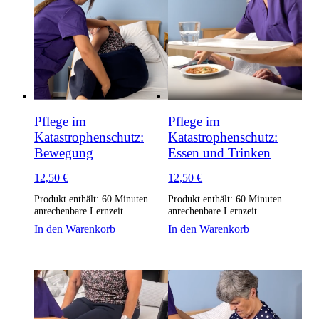
Pflege im
Pflege im
Katastrophenschutz:
Katastrophenschutz:
Bewegung
Essen und Trinken
12,50
€
12,50
€
Produkt enthält: 60
Minuten
Produkt enthält: 60
Minuten
anrechenbare Lernzeit
anrechenbare Lernzeit
In den Warenkorb
In den Warenkorb