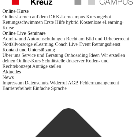
Online-Kurse
Online-Lernen auf dem DRK-Lerncampus
Kursangebot
Rettungsschwimmen
Erste Hilfe hybrid
Kostenlose eLearning-
Kurse
Online-Live-Seminare
Admin- und Autorenschulungen
Recht am Bild und Urheberrecht
Notfallvorsorge
eLearning-Coach
Live-Event Rettungsdienst
Kontakt und Unterstützung
Über uns
Service und Beratung
Onboarding Ideen
Wir erstellen
deinen Online-Kurs
Schnittstelle drkserver
Rollen- und
Rechtekonzept
Anträge stellen
Aktuelles
News
Impressum
Datenschutz
Widerruf
AGB
Fehlermanangement
Barrierefreiheit
Einfache Sprache