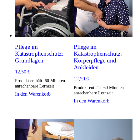
Pflege im
Pflege im
Katastrophenschutz:
Katastrophenschutz:
Grundlagen
Körperpflege und
Ankleiden
12,50
€
12,50
€
Produkt enthält: 60
Minuten
anrechenbare Lernzeit
Produkt enthält: 60
Minuten
anrechenbare Lernzeit
In den Warenkorb
In den Warenkorb