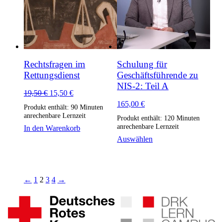
Rechtsfragen im
Schulung für
Rettungsdienst
Geschäftsführende zu
NIS-2: Teil A
Ursprünglicher
Aktueller
19,50
€
15,50
€
Preis
Preis
165,00
€
Produkt enthält: 90
Minuten
war:
ist:
anrechenbare Lernzeit
Produkt enthält: 120
Minuten
19,50 €
15,50 €.
anrechenbare Lernzeit
In den Warenkorb
Auswählen
←
1
2
3
4
→