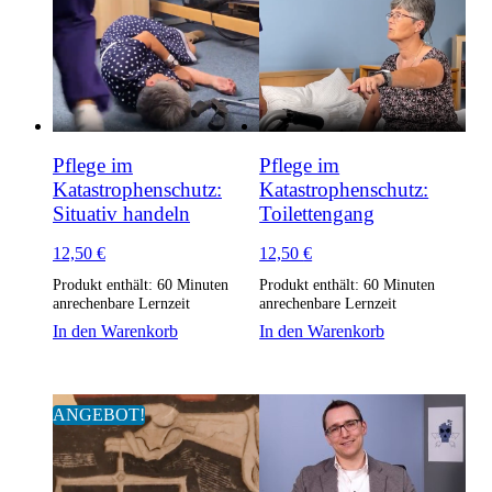
Pflege im
Pflege im
Katastrophenschutz:
Katastrophenschutz:
Situativ handeln
Toilettengang
12,50
€
12,50
€
Produkt enthält: 60
Minuten
Produkt enthält: 60
Minuten
anrechenbare Lernzeit
anrechenbare Lernzeit
In den Warenkorb
In den Warenkorb
ANGEBOT!