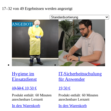
17–32 von 49 Ergebnissen werden angezeigt
ANGEBOT!
Hygiene im
IT-Sicherheitsschulung
Einsatzdienst
für Anwender
Ursprünglicher
Aktueller
19,50
€
10,50
€
19,50
€
Preis
Preis
Produkt enthält: 60
Minuten
Produkt enthält: 60
Minuten
war:
ist:
anrechenbare Lernzeit
anrechenbare Lernzeit
19,50 €
10,50 €.
In den Warenkorb
In den Warenkorb