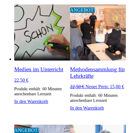
ANGEBOT!
Medien im Unterricht
Methodensammlung für
Lehrkräfte
22,50
€
Ursprünglicher
Aktu
22,50
€
Neuer Preis:
15,00
€
Produkt enthält: 60
Minuten
Preis
Prei
anrechenbare Lernzeit
Produkt enthält: 60
Minuten
war:
ist:
anrechenbare Lernzeit
In den Warenkorb
22,50 €
15,0
In den Warenkorb
ANGEBOT!