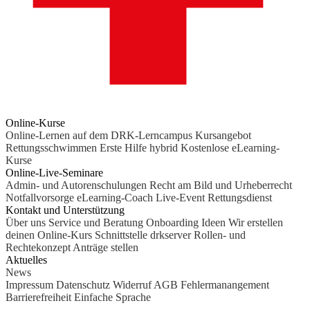
Online-Kurse
Online-Lernen auf dem DRK-Lerncampus
Kursangebot
Rettungsschwimmen
Erste Hilfe hybrid
Kostenlose eLearning-
Kurse
Online-Live-Seminare
Admin- und Autorenschulungen
Recht am Bild und Urheberrecht
Notfallvorsorge
eLearning-Coach
Live-Event Rettungsdienst
Kontakt und Unterstützung
Über uns
Service und Beratung
Onboarding Ideen
Wir erstellen
deinen Online-Kurs
Schnittstelle drkserver
Rollen- und
Rechtekonzept
Anträge stellen
Aktuelles
News
Impressum
Datenschutz
Widerruf
AGB
Fehlermanangement
Barrierefreiheit
Einfache Sprache