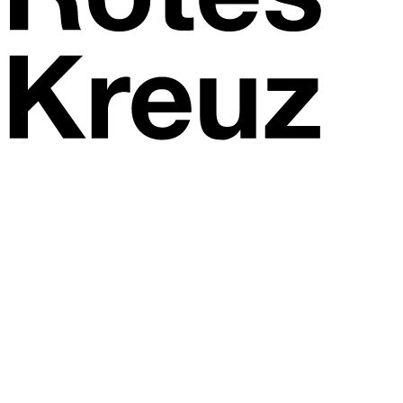
sschwimmen
Erste Hilfe hybrid
Kostenlose eLearning-Kurse
Notfallvorsorge
eLearning-Coach
Live-Event Rettungsdienst
deinen Online-Kurs
Schnittstelle drkserver
Rollen- und Rechtekon
rierefreiheit
Einfache Sprache