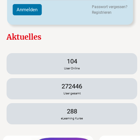
Passwort vergessen?
Registrieren
Aktuelles
104
User Online
272446
User gesamt
288
eLearning Kurse