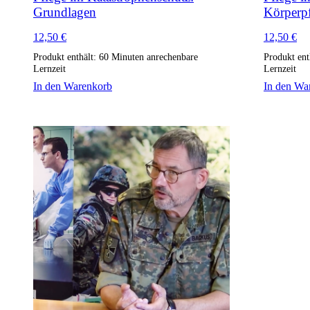
Grundlagen
Körperp
12,50
€
12,50
€
Produkt enthält: 60
Minuten anrechenbare
Produkt ent
Lernzeit
Lernzeit
In den Warenkorb
In den Wa