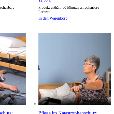
12,50
€
echenbare
Produkt enthält: 60
Minuten anrechenbare
Lernzeit
In den Warenkorb
schutz:
Pflege im Katastrophenschutz: