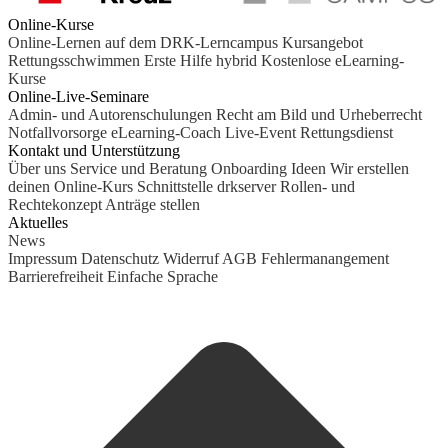
Online-Kurse
Online-Lernen auf dem DRK-Lerncampus
Kursangebot
Rettungsschwimmen
Erste Hilfe hybrid
Kostenlose eLearning-
Kurse
Online-Live-Seminare
Admin- und Autorenschulungen
Recht am Bild und Urheberrecht
Notfallvorsorge
eLearning-Coach
Live-Event Rettungsdienst
Kontakt und Unterstützung
Über uns
Service und Beratung
Onboarding Ideen
Wir erstellen
deinen Online-Kurs
Schnittstelle drkserver
Rollen- und
Rechtekonzept
Anträge stellen
Aktuelles
News
Impressum
Datenschutz
Widerruf
AGB
Fehlermanangement
Barrierefreiheit
Einfache Sprache