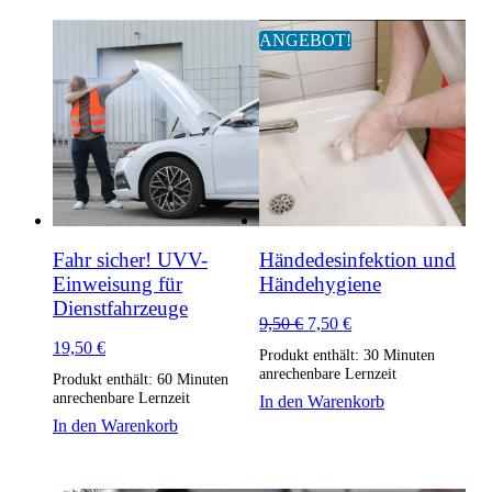
ANGEBOT!
Fahr sicher! UVV-
Händedesinfektion und
Einweisung für
Händehygiene
Dienstfahrzeuge
Ursprünglicher
Aktueller
9,50
€
7,50
€
Preis
Preis
19,50
€
Produkt enthält: 30
Minuten
war:
ist:
anrechenbare Lernzeit
Produkt enthält: 60
Minuten
9,50 €
7,50 €.
anrechenbare Lernzeit
In den Warenkorb
In den Warenkorb