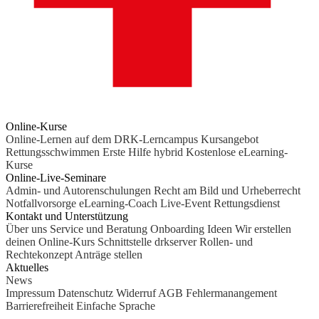
Online-Kurse
Online-Lernen auf dem DRK-Lerncampus
Kursangebot
Rettungsschwimmen
Erste Hilfe hybrid
Kostenlose eLearning-
Kurse
Online-Live-Seminare
Admin- und Autorenschulungen
Recht am Bild und Urheberrecht
Notfallvorsorge
eLearning-Coach
Live-Event Rettungsdienst
Kontakt und Unterstützung
Über uns
Service und Beratung
Onboarding Ideen
Wir erstellen
deinen Online-Kurs
Schnittstelle drkserver
Rollen- und
Rechtekonzept
Anträge stellen
Aktuelles
News
Impressum
Datenschutz
Widerruf
AGB
Fehlermanangement
Barrierefreiheit
Einfache Sprache