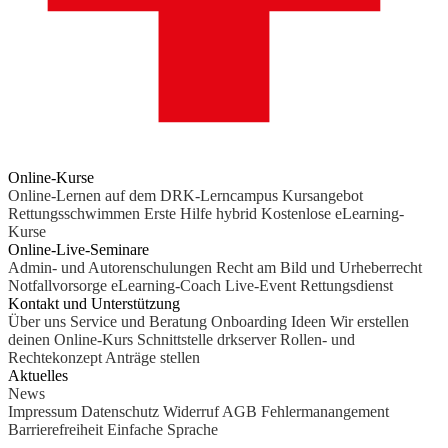
Online-Kurse
Online-Lernen auf dem DRK-Lerncampus
Kursangebot
Rettungsschwimmen
Erste Hilfe hybrid
Kostenlose eLearning-
Kurse
Online-Live-Seminare
Admin- und Autorenschulungen
Recht am Bild und Urheberrecht
Notfallvorsorge
eLearning-Coach
Live-Event Rettungsdienst
Kontakt und Unterstützung
Über uns
Service und Beratung
Onboarding Ideen
Wir erstellen
deinen Online-Kurs
Schnittstelle drkserver
Rollen- und
Rechtekonzept
Anträge stellen
Aktuelles
News
Impressum
Datenschutz
Widerruf
AGB
Fehlermanangement
Barrierefreiheit
Einfache Sprache