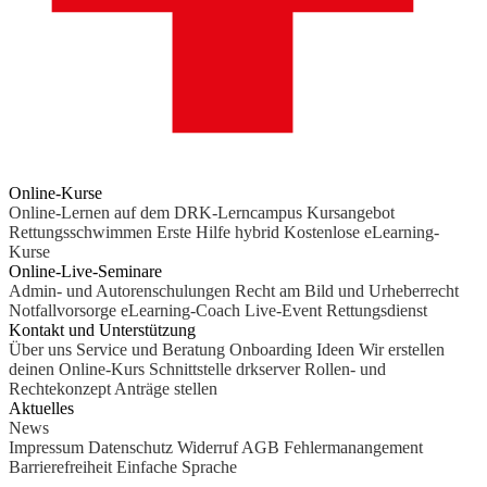
Online-Kurse
Online-Lernen auf dem DRK-Lerncampus
Kursangebot
Rettungsschwimmen
Erste Hilfe hybrid
Kostenlose eLearning-
Kurse
Online-Live-Seminare
Admin- und Autorenschulungen
Recht am Bild und Urheberrecht
Notfallvorsorge
eLearning-Coach
Live-Event Rettungsdienst
Kontakt und Unterstützung
Über uns
Service und Beratung
Onboarding Ideen
Wir erstellen
deinen Online-Kurs
Schnittstelle drkserver
Rollen- und
Rechtekonzept
Anträge stellen
Aktuelles
News
Impressum
Datenschutz
Widerruf
AGB
Fehlermanangement
Barrierefreiheit
Einfache Sprache