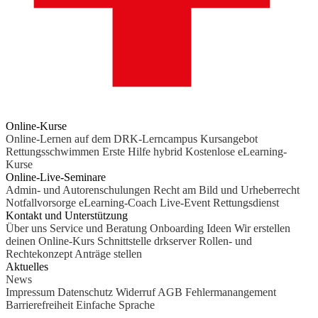
Online-Kurse
Online-Lernen auf dem DRK-Lerncampus
Kursangebot
Rettungsschwimmen
Erste Hilfe hybrid
Kostenlose eLearning-
Kurse
Online-Live-Seminare
Admin- und Autorenschulungen
Recht am Bild und Urheberrecht
Notfallvorsorge
eLearning-Coach
Live-Event Rettungsdienst
Kontakt und Unterstützung
Über uns
Service und Beratung
Onboarding Ideen
Wir erstellen
deinen Online-Kurs
Schnittstelle drkserver
Rollen- und
Rechtekonzept
Anträge stellen
Aktuelles
News
Impressum
Datenschutz
Widerruf
AGB
Fehlermanangement
Barrierefreiheit
Einfache Sprache