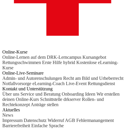
Online-Kurse
Online-Lernen auf dem DRK-Lerncampus
Kursangebot
Rettungsschwimmen
Erste Hilfe hybrid
Kostenlose eLearning-
Kurse
Online-Live-Seminare
Admin- und Autorenschulungen
Recht am Bild und Urheberrecht
Notfallvorsorge
eLearning-Coach
Live-Event Rettungsdienst
Kontakt und Unterstützung
Über uns
Service und Beratung
Onboarding Ideen
Wir erstellen
deinen Online-Kurs
Schnittstelle drkserver
Rollen- und
Rechtekonzept
Anträge stellen
Aktuelles
News
Impressum
Datenschutz
Widerruf
AGB
Fehlermanangement
Barrierefreiheit
Einfache Sprache