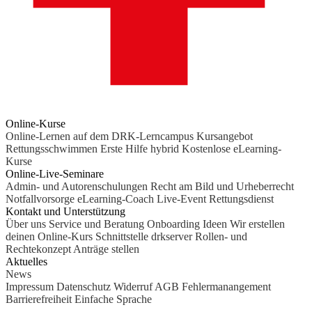
Online-Kurse
Online-Lernen auf dem DRK-Lerncampus
Kursangebot
Rettungsschwimmen
Erste Hilfe hybrid
Kostenlose eLearning-
Kurse
Online-Live-Seminare
Admin- und Autorenschulungen
Recht am Bild und Urheberrecht
Notfallvorsorge
eLearning-Coach
Live-Event Rettungsdienst
Kontakt und Unterstützung
Über uns
Service und Beratung
Onboarding Ideen
Wir erstellen
deinen Online-Kurs
Schnittstelle drkserver
Rollen- und
Rechtekonzept
Anträge stellen
Aktuelles
News
Impressum
Datenschutz
Widerruf
AGB
Fehlermanangement
Barrierefreiheit
Einfache Sprache