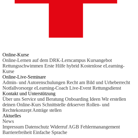
Online-Kurse
Online-Lernen auf dem DRK-Lerncampus
Kursangebot
Rettungsschwimmen
Erste Hilfe hybrid
Kostenlose eLearning-
Kurse
Online-Live-Seminare
Admin- und Autorenschulungen
Recht am Bild und Urheberrecht
Notfallvorsorge
eLearning-Coach
Live-Event Rettungsdienst
Kontakt und Unterstützung
Über uns
Service und Beratung
Onboarding Ideen
Wir erstellen
deinen Online-Kurs
Schnittstelle drkserver
Rollen- und
Rechtekonzept
Anträge stellen
Aktuelles
News
Impressum
Datenschutz
Widerruf
AGB
Fehlermanangement
Barrierefreiheit
Einfache Sprache