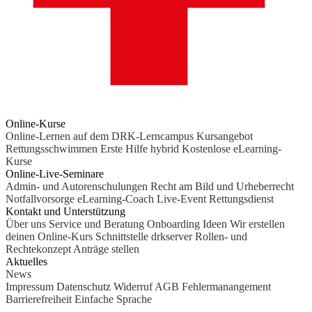
Online-Kurse
Online-Lernen auf dem DRK-Lerncampus
Kursangebot
Rettungsschwimmen
Erste Hilfe hybrid
Kostenlose eLearning-
Kurse
Online-Live-Seminare
Admin- und Autorenschulungen
Recht am Bild und Urheberrecht
Notfallvorsorge
eLearning-Coach
Live-Event Rettungsdienst
Kontakt und Unterstützung
Über uns
Service und Beratung
Onboarding Ideen
Wir erstellen
deinen Online-Kurs
Schnittstelle drkserver
Rollen- und
Rechtekonzept
Anträge stellen
Aktuelles
News
Impressum
Datenschutz
Widerruf
AGB
Fehlermanangement
Barrierefreiheit
Einfache Sprache