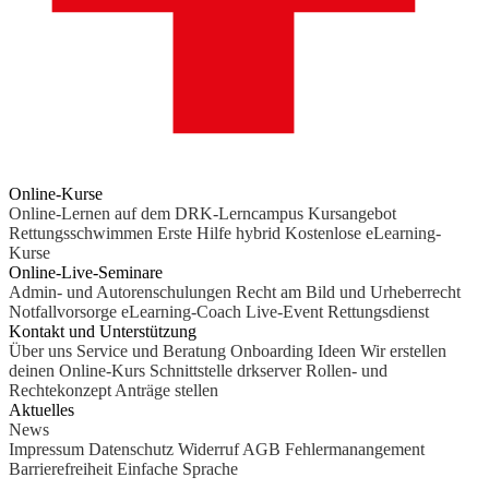
Online-Kurse
Online-Lernen auf dem DRK-Lerncampus
Kursangebot
Rettungsschwimmen
Erste Hilfe hybrid
Kostenlose eLearning-
Kurse
Online-Live-Seminare
Admin- und Autorenschulungen
Recht am Bild und Urheberrecht
Notfallvorsorge
eLearning-Coach
Live-Event Rettungsdienst
Kontakt und Unterstützung
Über uns
Service und Beratung
Onboarding Ideen
Wir erstellen
deinen Online-Kurs
Schnittstelle drkserver
Rollen- und
Rechtekonzept
Anträge stellen
Aktuelles
News
Impressum
Datenschutz
Widerruf
AGB
Fehlermanangement
Barrierefreiheit
Einfache Sprache