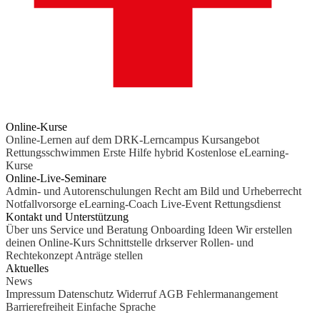
Online-Kurse
Online-Lernen auf dem DRK-Lerncampus
Kursangebot
Rettungsschwimmen
Erste Hilfe hybrid
Kostenlose eLearning-
Kurse
Online-Live-Seminare
Admin- und Autorenschulungen
Recht am Bild und Urheberrecht
Notfallvorsorge
eLearning-Coach
Live-Event Rettungsdienst
Kontakt und Unterstützung
Über uns
Service und Beratung
Onboarding Ideen
Wir erstellen
deinen Online-Kurs
Schnittstelle drkserver
Rollen- und
Rechtekonzept
Anträge stellen
Aktuelles
News
Impressum
Datenschutz
Widerruf
AGB
Fehlermanangement
Barrierefreiheit
Einfache Sprache