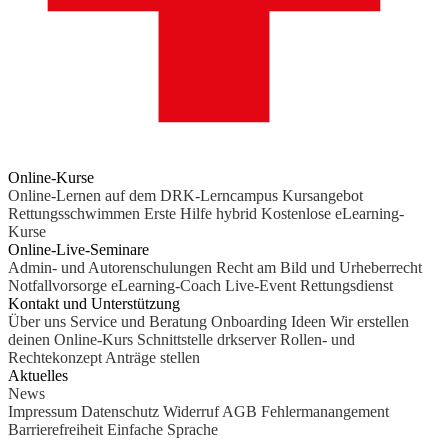
Online-Kurse
Online-Lernen auf dem DRK-Lerncampus
Kursangebot
Rettungsschwimmen
Erste Hilfe hybrid
Kostenlose eLearning-
Kurse
Online-Live-Seminare
Admin- und Autorenschulungen
Recht am Bild und Urheberrecht
Notfallvorsorge
eLearning-Coach
Live-Event Rettungsdienst
Kontakt und Unterstützung
Über uns
Service und Beratung
Onboarding Ideen
Wir erstellen
deinen Online-Kurs
Schnittstelle drkserver
Rollen- und
Rechtekonzept
Anträge stellen
Aktuelles
News
Impressum
Datenschutz
Widerruf
AGB
Fehlermanangement
Barrierefreiheit
Einfache Sprache