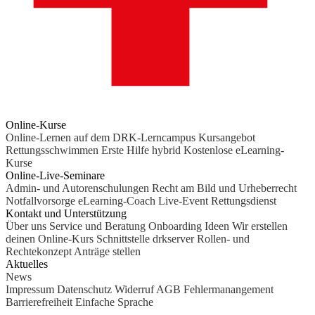
Online-Kurse
Online-Lernen auf dem DRK-Lerncampus
Kursangebot
Rettungsschwimmen
Erste Hilfe hybrid
Kostenlose eLearning-
Kurse
Online-Live-Seminare
Admin- und Autorenschulungen
Recht am Bild und Urheberrecht
Notfallvorsorge
eLearning-Coach
Live-Event Rettungsdienst
Kontakt und Unterstützung
Über uns
Service und Beratung
Onboarding Ideen
Wir erstellen
deinen Online-Kurs
Schnittstelle drkserver
Rollen- und
Rechtekonzept
Anträge stellen
Aktuelles
News
Impressum
Datenschutz
Widerruf
AGB
Fehlermanangement
Barrierefreiheit
Einfache Sprache