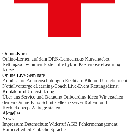
Online-Kurse
Online-Lernen auf dem DRK-Lerncampus
Kursangebot
Rettungsschwimmen
Erste Hilfe hybrid
Kostenlose eLearning-
Kurse
Online-Live-Seminare
Admin- und Autorenschulungen
Recht am Bild und Urheberrecht
Notfallvorsorge
eLearning-Coach
Live-Event Rettungsdienst
Kontakt und Unterstützung
Über uns
Service und Beratung
Onboarding Ideen
Wir erstellen
deinen Online-Kurs
Schnittstelle drkserver
Rollen- und
Rechtekonzept
Anträge stellen
Aktuelles
News
Impressum
Datenschutz
Widerruf
AGB
Fehlermanangement
Barrierefreiheit
Einfache Sprache