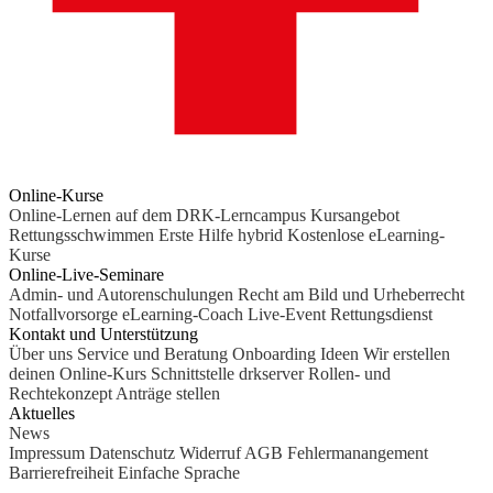
Online-Kurse
Online-Lernen auf dem DRK-Lerncampus
Kursangebot
Rettungsschwimmen
Erste Hilfe hybrid
Kostenlose eLearning-
Kurse
Online-Live-Seminare
Admin- und Autorenschulungen
Recht am Bild und Urheberrecht
Notfallvorsorge
eLearning-Coach
Live-Event Rettungsdienst
Kontakt und Unterstützung
Über uns
Service und Beratung
Onboarding Ideen
Wir erstellen
deinen Online-Kurs
Schnittstelle drkserver
Rollen- und
Rechtekonzept
Anträge stellen
Aktuelles
News
Impressum
Datenschutz
Widerruf
AGB
Fehlermanangement
Barrierefreiheit
Einfache Sprache