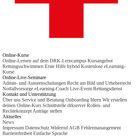
Online-Kurse
Online-Lernen auf dem DRK-Lerncampus
Kursangebot
Rettungsschwimmen
Erste Hilfe hybrid
Kostenlose eLearning-
Kurse
Online-Live-Seminare
Admin- und Autorenschulungen
Recht am Bild und Urheberrecht
Notfallvorsorge
eLearning-Coach
Live-Event Rettungsdienst
Kontakt und Unterstützung
Über uns
Service und Beratung
Onboarding Ideen
Wir erstellen
deinen Online-Kurs
Schnittstelle drkserver
Rollen- und
Rechtekonzept
Anträge stellen
Aktuelles
News
Impressum
Datenschutz
Widerruf
AGB
Fehlermanangement
Barrierefreiheit
Einfache Sprache