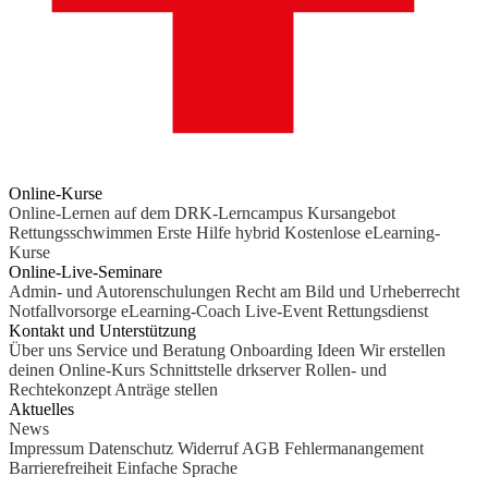
Online-Kurse
Online-Lernen auf dem DRK-Lerncampus
Kursangebot
Rettungsschwimmen
Erste Hilfe hybrid
Kostenlose eLearning-
Kurse
Online-Live-Seminare
Admin- und Autorenschulungen
Recht am Bild und Urheberrecht
Notfallvorsorge
eLearning-Coach
Live-Event Rettungsdienst
Kontakt und Unterstützung
Über uns
Service und Beratung
Onboarding Ideen
Wir erstellen
deinen Online-Kurs
Schnittstelle drkserver
Rollen- und
Rechtekonzept
Anträge stellen
Aktuelles
News
Impressum
Datenschutz
Widerruf
AGB
Fehlermanangement
Barrierefreiheit
Einfache Sprache