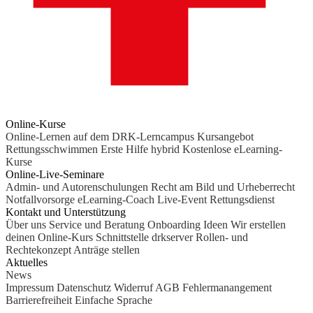
Online-Kurse
Online-Lernen auf dem DRK-Lerncampus
Kursangebot
Rettungsschwimmen
Erste Hilfe hybrid
Kostenlose eLearning-
Kurse
Online-Live-Seminare
Admin- und Autorenschulungen
Recht am Bild und Urheberrecht
Notfallvorsorge
eLearning-Coach
Live-Event Rettungsdienst
Kontakt und Unterstützung
Über uns
Service und Beratung
Onboarding Ideen
Wir erstellen
deinen Online-Kurs
Schnittstelle drkserver
Rollen- und
Rechtekonzept
Anträge stellen
Aktuelles
News
Impressum
Datenschutz
Widerruf
AGB
Fehlermanangement
Barrierefreiheit
Einfache Sprache